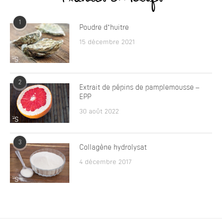
1
Poudre d’huitre
15 décembre 2021
2
Extrait de pépins de pamplemousse –
EPP
30 août 2022
3
Collagène hydrolysat
4 décembre 2017