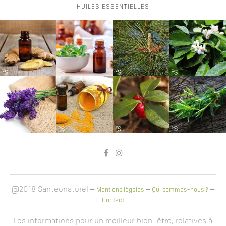
HUILES ESSENTIELLES
@2018 Santeonaturel –
–
–
Mentions légales
Qui sommes-nous ?
Contact
Les informations pour un meilleur bien-être, relatives à