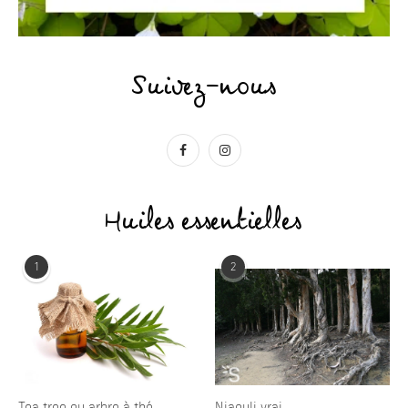
Suivez-nous
Huiles essentielles
1
2
Tea tree ou arbre à thé
Niaouli vrai