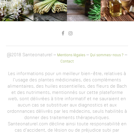
@2018 Santeonaturel –
–
–
Mentions légales
Qui sommes-nous ?
Contact
Les informations pour un meilleur bien-être, relatives à
l'usage des plantes médicinales, des compléments
alimentaires, des huiles essentielles, des fleurs de Bach
et des nutriments, mentionnés sur cette plateforme
web, sont délivrées à titre informatif et ne sauraient en
aucun cas se substituer aux diagnostics et aux
ordonnances délivrés par les médecins, seuls habilités à
donner des traitements thérapeutiques.
Santeonaturel.com décline ainsi toute responsabilité en
cas d'accident, de lésion ou de préjudice subi par