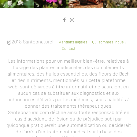
@2018 Santeonaturel –
–
–
Mentions légales
Qui sommes-nous ?
Contact
Les informations pour un meilleur bien-être, relatives à
l'usage des plantes médicinales, des compléments
alimentaires, des huiles essentielles, des fleurs de Bach
et des nutriments, mentionnés sur cette plateforme
web, sont délivrées à titre informatif et ne sauraient en
aucun cas se substituer aux diagnostics et aux
ordonnances délivrés par les médecins, seuls habilités à
donner des traitements thérapeutiques.
Santeonaturel.com décline ainsi toute responsabilité en
cas d'accident, de lésion ou de préjudice subi par
quiconque pratiquerait une automédication ou déciderait
de l’arrêt d’un traitement médical sur la base des