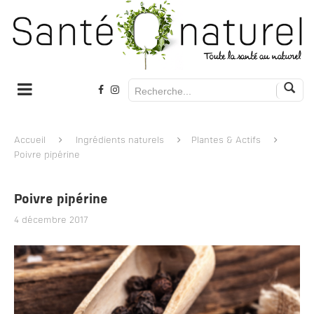
Accueil
Ingrédients naturels
Plantes & Actifs
Poivre pipérine
Poivre pipérine
4 décembre 2017