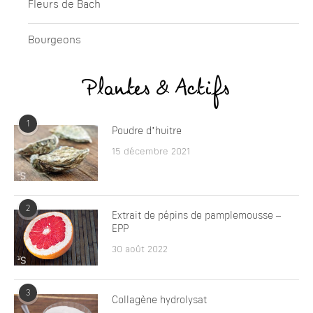
Fleurs de Bach
Bourgeons
Plantes & Actifs
1
Poudre d’huitre
15 décembre 2021
2
Extrait de pépins de pamplemousse –
EPP
30 août 2022
3
Collagène hydrolysat