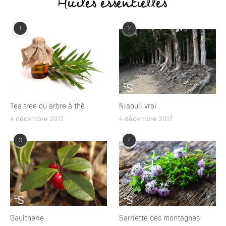
Huiles essentielles
1
2
Tea tree ou arbre à thé
Niaouli vrai
4 décembre 2017
4 décembre 2017
3
4
Gaultherie
Sarriette des montagnes