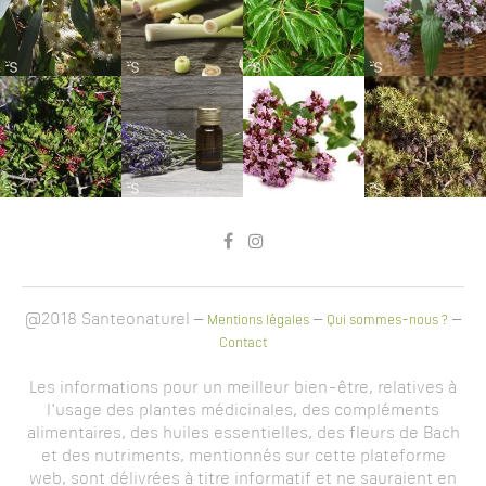
@2018 Santeonaturel –
–
–
Mentions légales
Qui sommes-nous ?
Contact
Les informations pour un meilleur bien-être, relatives à
l'usage des plantes médicinales, des compléments
alimentaires, des huiles essentielles, des fleurs de Bach
et des nutriments, mentionnés sur cette plateforme
web, sont délivrées à titre informatif et ne sauraient en