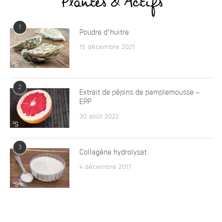
Plantes & Actifs
1
Poudre d’huitre
15 décembre 2021
2
Extrait de pépins de pamplemousse –
EPP
30 août 2022
3
Collagène hydrolysat
4 décembre 2017