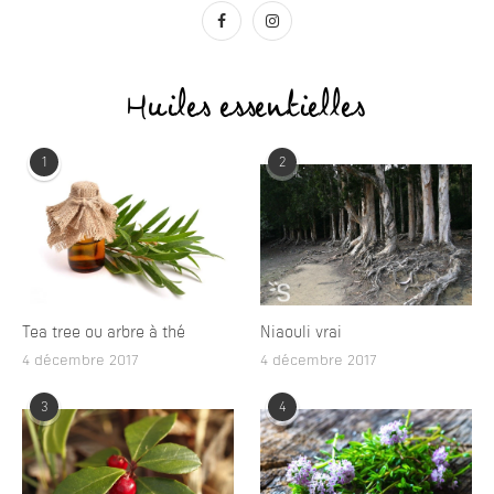
Huiles essentielles
1
2
Tea tree ou arbre à thé
Niaouli vrai
4 décembre 2017
4 décembre 2017
3
4