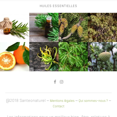
HUILES ESSENTIELLES
@2018 Santeonaturel –
–
–
Mentions légales
Qui sommes-nous ?
Contact