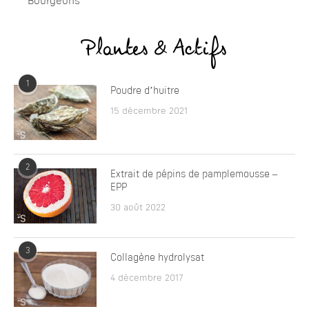
Bourgeons
Plantes & Actifs
1
Poudre d’huitre
15 décembre 2021
2
Extrait de pépins de pamplemousse –
EPP
30 août 2022
3
Collagène hydrolysat
4 décembre 2017