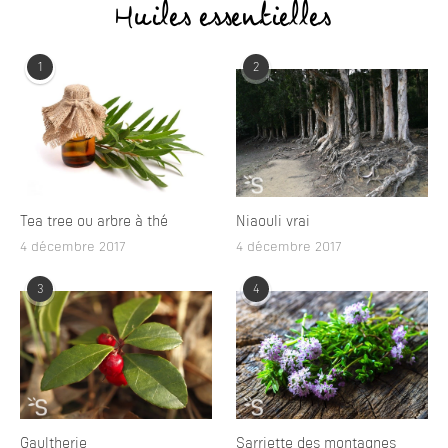
Huiles essentielles
1
2
Tea tree ou arbre à thé
Niaouli vrai
4 décembre 2017
4 décembre 2017
3
4
Gaultherie
Sarriette des montagnes