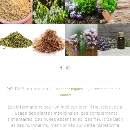
@2018 Santeonaturel –
–
–
Mentions légales
Qui sommes-nous ?
Contact
Les informations pour un meilleur bien-être, relatives à
l'usage des plantes médicinales, des compléments
alimentaires, des huiles essentielles, des fleurs de Bach
et des nutriments, mentionnés sur cette plateforme