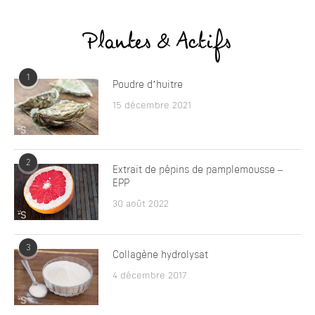
Plantes & Actifs
1
Poudre d’huitre
15 décembre 2021
2
Extrait de pépins de pamplemousse –
EPP
30 août 2022
3
Collagène hydrolysat
4 décembre 2017