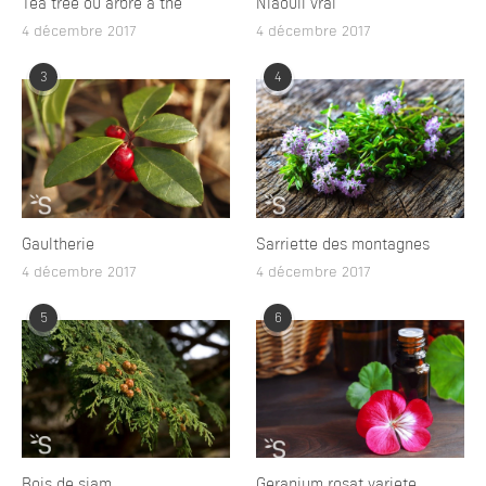
Tea tree ou arbre à thé
Niaouli vrai
4 décembre 2017
4 décembre 2017
3
4
Gaultherie
Sarriette des montagnes
4 décembre 2017
4 décembre 2017
5
6
Bois de siam
Geranium rosat variete