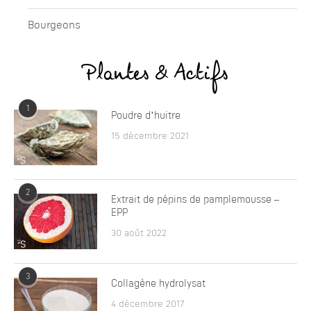
Bourgeons
Plantes & Actifs
1
Poudre d’huitre
15 décembre 2021
2
Extrait de pépins de pamplemousse –
EPP
30 août 2022
3
Collagène hydrolysat
4 décembre 2017