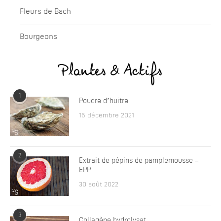
Fleurs de Bach
Bourgeons
Plantes & Actifs
1
Poudre d’huitre
15 décembre 2021
2
Extrait de pépins de pamplemousse –
EPP
30 août 2022
3
Collagène hydrolysat