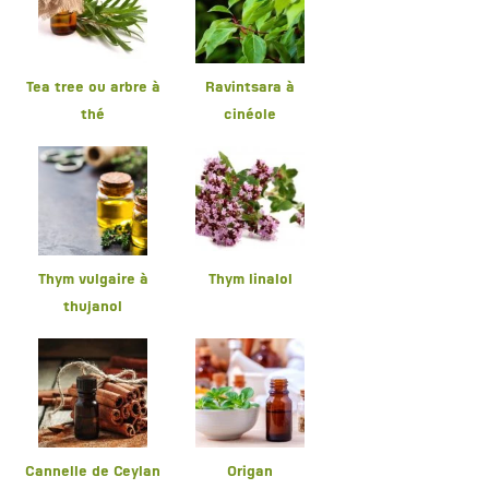
Tea tree ou arbre à
Ravintsara à
thé
cinéole
Thym vulgaire à
Thym linalol
thujanol
Cannelle de Ceylan
Origan