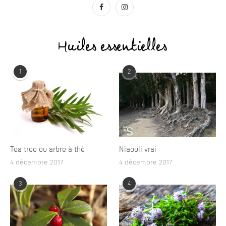
Huiles essentielles
1
2
Tea tree ou arbre à thé
Niaouli vrai
4 décembre 2017
4 décembre 2017
3
4