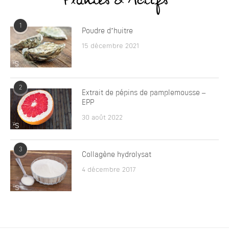
Plantes & Actifs
1
Poudre d’huitre
15 décembre 2021
2
Extrait de pépins de pamplemousse –
EPP
30 août 2022
3
Collagène hydrolysat
4 décembre 2017