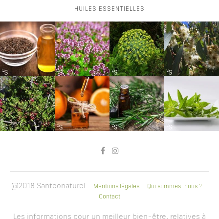
HUILES ESSENTIELLES
@2018 Santeonaturel –
–
–
Mentions légales
Qui sommes-nous ?
Contact
Les informations pour un meilleur bien-être, relatives à