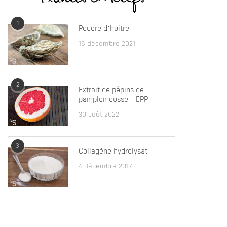
1
Poudre d’huitre
15 décembre 2021
2
Extrait de pépins de
pamplemousse – EPP
30 août 2022
3
Collagène hydrolysat
4 décembre 2017