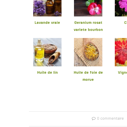
Lavande vraie
Geranium rosat
C
variete bourbon
Huile de lin
Huile de foie de
Vign
morue
0 commentaire