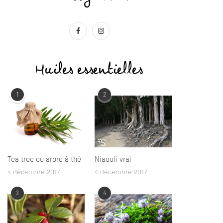
Huiles essentielles
1
2
Tea tree ou arbre à thé
Niaouli vrai
4 décembre 2017
4 décembre 2017
3
4