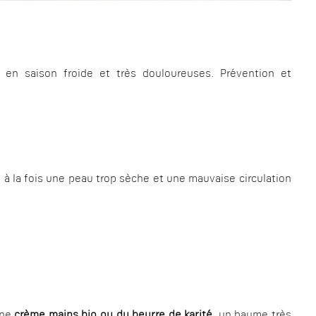
 en saison froide et très douloureuses. Prévention et
s à la fois une peau trop sèche et une mauvaise circulation
nne
crème mains bio ou du beurre de karité
, un baume très