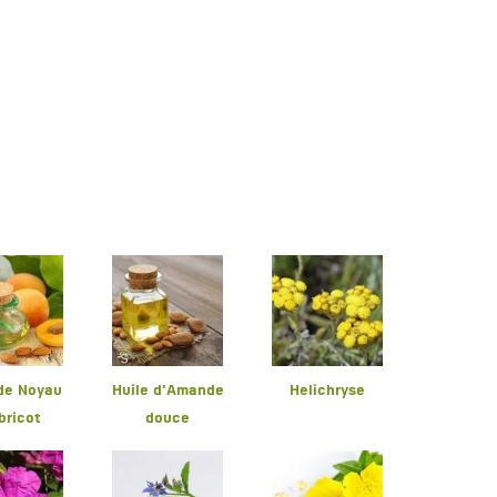
 de Noyau
Huile d'Amande
Helichryse
bricot
douce