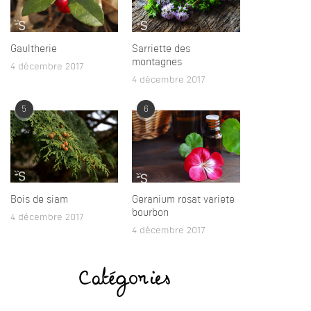
Gaultherie
Sarriette des
montagnes
4 décembre 2017
4 décembre 2017
5
6
Bois de siam
Geranium rosat variete
bourbon
4 décembre 2017
4 décembre 2017
Catégories