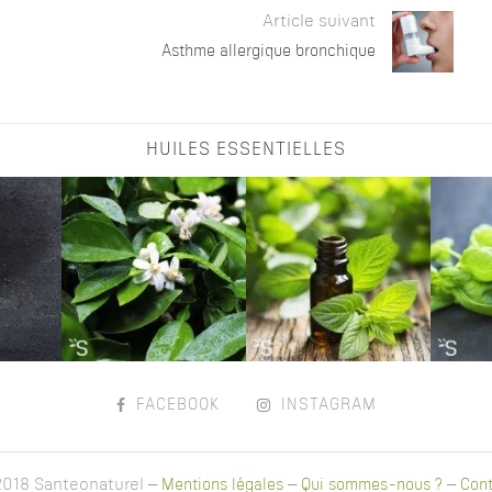
Article suivant
Asthme allergique bronchique
HUILES ESSENTIELLES
FACEBOOK
INSTAGRAM
018 Santeonaturel –
Mentions légales
–
Qui sommes-nous ?
–
Cont