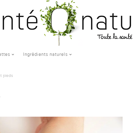
ettes
Ingrédients naturels
t pieds
s