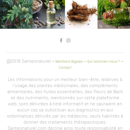
@2018 Santeonaturel –
–
–
Mentions légales
Qui sommes-nous ?
Contact
Les informations pour un meilleur bien-être, relatives à
l'usage des plantes médicinales, des compléments
alimentaires, des huiles essentielles, des fleurs de Bach
et des nutriments, mentionnés sur cette plateforme
web, sont délivrées à titre informatif et ne sauraient en
aucun cas se substituer aux diagnostics et aux
ordonnances délivrés par les médecins, seuls habilités à
donner des traitements thérapeutiques.
Santeonaturel.com décline ainsi toute responsabilité en