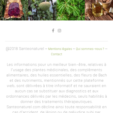
@2018 Santeonaturel –
–
–
Mentions légales
Qui sommes-nous ?
Contact
Les informations pour un meilleur bien-être, relatives à
l'usage des plantes médicinales, des compléments
alimentaires, des huiles essentielles, des fleurs de Bach
et des nutriments, mentionnés sur cette plateforme
web, sont délivrées à titre informatif et ne sauraient en
aucun cas se substituer aux diagnostics et aux
ordonnances délivrés par les médecins, seuls habilités à
donner des traitements thérapeutiques.
Santeonaturel.com décline ainsi toute responsabilité en
cas d'accident, de lésion ou de préjudice subi par