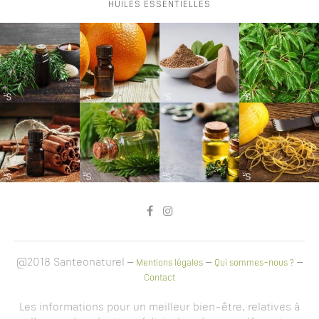
HUILES ESSENTIELLES
@2018 Santeonaturel –
–
–
Mentions légales
Qui sommes-nous ?
Contact
Les informations pour un meilleur bien-être, relatives à