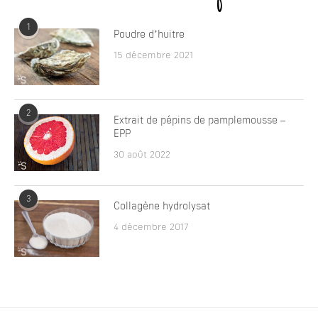
1
Poudre d’huitre
15 décembre 2021
2
Extrait de pépins de pamplemousse –
EPP
30 août 2022
3
Collagène hydrolysat
4 décembre 2017