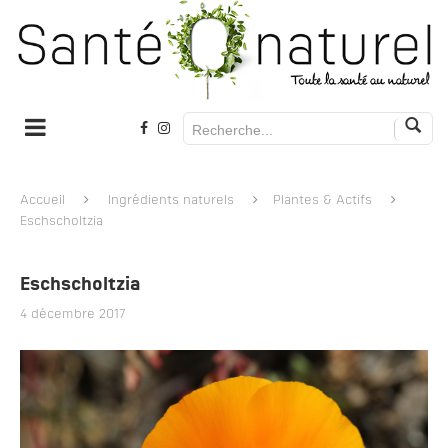
Accueil
Ingrédients naturels
Plantes & Actifs
Eschscholtzia
Eschscholtzia
4 décembre 2017