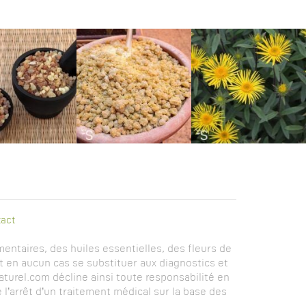
act
entaires, des huiles essentielles, des fleurs de
t en aucun cas se substituer aux diagnostics et
turel.com décline ainsi toute responsabilité en
l’arrêt d’un traitement médical sur la base des