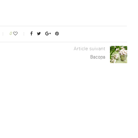
0
Article suivant
Bacopa