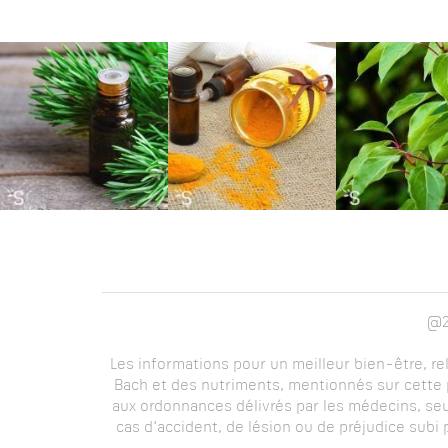
@2
Les informations pour un meilleur bien-être, re
Bach et des nutriments, mentionnés sur cette p
aux ordonnances délivrés par les médecins, seu
cas d'accident, de lésion ou de préjudice subi