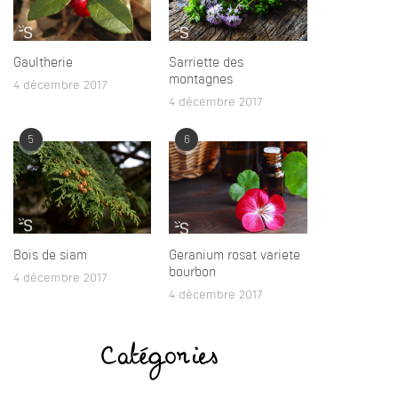
Gaultherie
Sarriette des
montagnes
4 décembre 2017
4 décembre 2017
5
6
Bois de siam
Geranium rosat variete
bourbon
4 décembre 2017
4 décembre 2017
Catégories