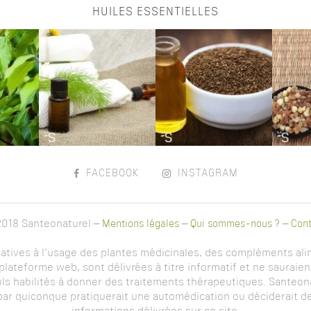
HUILES ESSENTIELLES
FACEBOOK
INSTAGRAM
018 Santeonaturel –
Mentions légales
–
Qui sommes-nous ?
–
Cont
latives à l'usage des plantes médicinales, des compléments alim
lateforme web, sont délivrées à titre informatif et ne sauraien
ls habilités à donner des traitements thérapeutiques. Santeona
 par quiconque pratiquerait une automédication ou déciderait de 