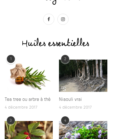
Huiles essentielles
1
2
Tea tree ou arbre à thé
Niaouli vrai
4 décembre 2017
4 décembre 2017
3
4