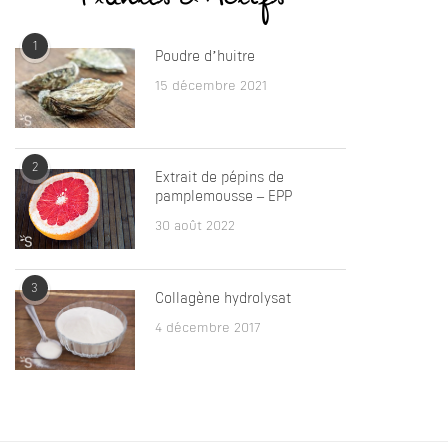
1
Poudre d’huitre
15 décembre 2021
2
Extrait de pépins de
pamplemousse – EPP
30 août 2022
3
Collagène hydrolysat
4 décembre 2017