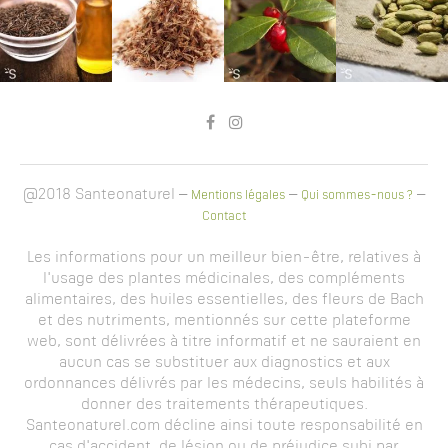
@2018 Santeonaturel –
–
–
Mentions légales
Qui sommes-nous ?
Contact
Les informations pour un meilleur bien-être, relatives à
l'usage des plantes médicinales, des compléments
alimentaires, des huiles essentielles, des fleurs de Bach
et des nutriments, mentionnés sur cette plateforme
web, sont délivrées à titre informatif et ne sauraient en
aucun cas se substituer aux diagnostics et aux
ordonnances délivrés par les médecins, seuls habilités à
donner des traitements thérapeutiques.
Santeonaturel.com décline ainsi toute responsabilité en
cas d'accident, de lésion ou de préjudice subi par