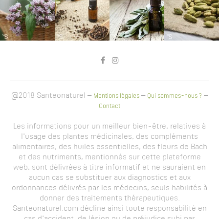
@2018 Santeonaturel –
–
–
Mentions légales
Qui sommes-nous ?
Contact
Les informations pour un meilleur bien-être, relatives à
l'usage des plantes médicinales, des compléments
alimentaires, des huiles essentielles, des fleurs de Bach
et des nutriments, mentionnés sur cette plateforme
web, sont délivrées à titre informatif et ne sauraient en
aucun cas se substituer aux diagnostics et aux
ordonnances délivrés par les médecins, seuls habilités à
donner des traitements thérapeutiques.
Santeonaturel.com décline ainsi toute responsabilité en