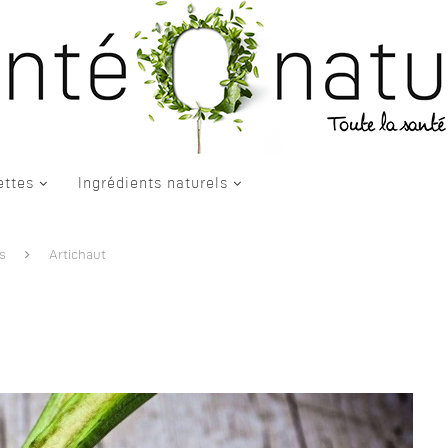
ettes
Ingrédients naturels
s
Artichaut