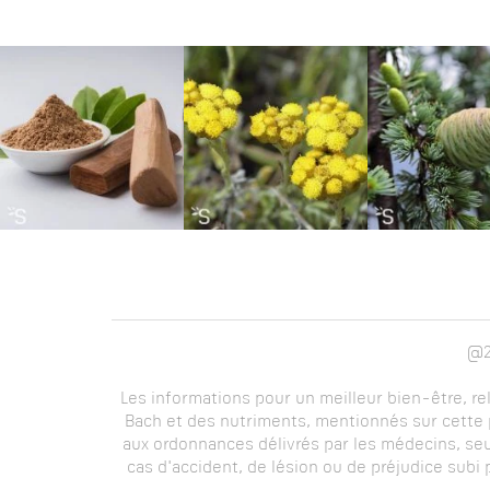
@2
Les informations pour un meilleur bien-être, re
Bach et des nutriments, mentionnés sur cette p
aux ordonnances délivrés par les médecins, seu
cas d'accident, de lésion ou de préjudice subi