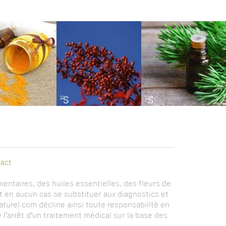
act
entaires, des huiles essentielles, des fleurs de
t en aucun cas se substituer aux diagnostics et
turel.com décline ainsi toute responsabilité en
l’arrêt d’un traitement médical sur la base des