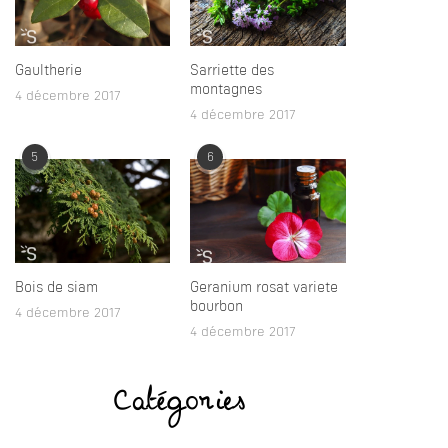
Gaultherie
Sarriette des
montagnes
4 décembre 2017
4 décembre 2017
5
6
Bois de siam
Geranium rosat variete
bourbon
4 décembre 2017
4 décembre 2017
Catégories