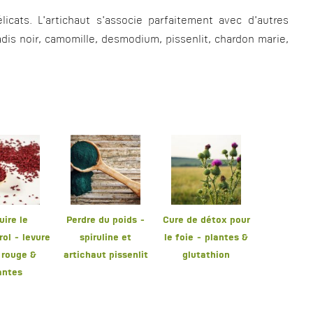
cats. L'artichaut s'associe parfaitement avec d'autres
adis noir, camomille, desmodium, pissenlit, chardon marie,
uire le
Perdre du poids -
Cure de détox pour
rol - levure
spiruline et
le foie - plantes &
z rouge &
artichaut pissenlit
glutathion
antes