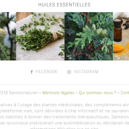
HUILES ESSENTIELLES
FACEBOOK
INSTAGRAM
018 Santeonaturel –
Mentions légales
–
Qui sommes-nous ?
–
Cont
latives à l'usage des plantes médicinales, des compléments alim
lateforme web, sont délivrées à titre informatif et ne sauraien
ls habilités à donner des traitements thérapeutiques. Santeona
 par quiconque pratiquerait une automédication ou déciderait de 