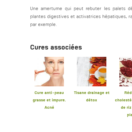
Une amertume qui peut rebuter les palets déli
plantes digestives et activatrices hépatiques, r
par exemple.
Cures associées
Cure anti-peau
Tisane drainage et
Réd
grasse et impure.
détox
cholesté
Acné
de ri
pl