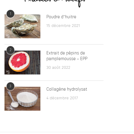
1
Poudre d’huitre
15 décembre 2021
2
Extrait de pépins de
pamplemousse – EPP
30 août 2022
3
Collagène hydrolysat
4 décembre 2017