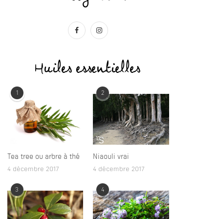
Huiles essentielles
1
2
Tea tree ou arbre à thé
Niaouli vrai
4 décembre 2017
4 décembre 2017
3
4