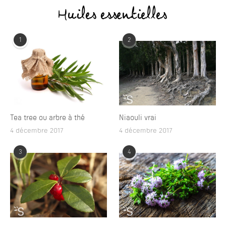
Huiles essentielles
1
2
Tea tree ou arbre à thé
Niaouli vrai
4 décembre 2017
4 décembre 2017
3
4