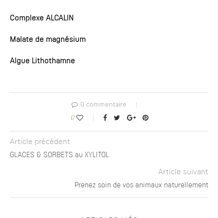
Complexe ALCALIN
Malate de magnésium
Algue Lithothamne
0 commentaire
0
Article précédent
GLACES & SORBETS au XYLITOL
Article suivant
Prenez soin de vos animaux naturellement