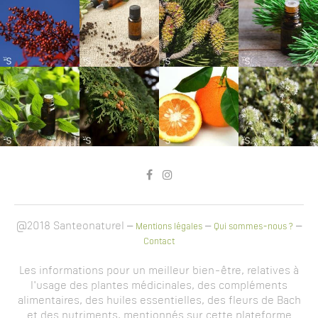
@2018 Santeonaturel –
–
–
Mentions légales
Qui sommes-nous ?
Contact
Les informations pour un meilleur bien-être, relatives à
l'usage des plantes médicinales, des compléments
alimentaires, des huiles essentielles, des fleurs de Bach
et des nutriments, mentionnés sur cette plateforme