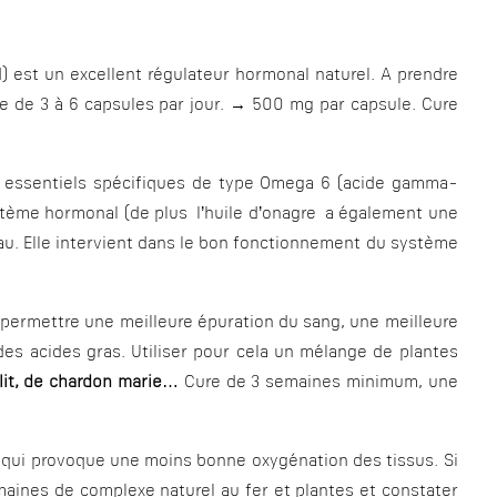
d) est un excellent régulateur hormonal naturel. A prendre
re de 3 à 6 capsules par jour. → 500 mg par capsule. Cure
ras essentiels spécifiques de type Omega 6 (acide gamma-
système hormonal (de plus l’huile d’onagre a également une
eau. Elle intervient dans le bon fonctionnement du système
 permettre une meilleure épuration du sang, une meilleure
des acides gras. Utiliser pour cela un mélange de plantes
lit, de chardon marie
… Cure de 3 semaines minimum, une
qui provoque une moins bonne oxygénation des tissus. Si
maines de complexe naturel au fer et plantes et constater