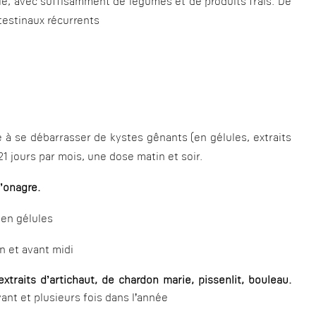
le, avec suffisamment de légumes et de produits frais. De
testinaux récurrents
 à se débarrasser de kystes gênants (en gélules, extraits
21 jours par mois, une dose matin et soir.
d’onagre.
 en gélules
in et avant midi
extraits d’artichaut, de chardon marie, pissenlit, bouleau.
vant et plusieurs fois dans l’année