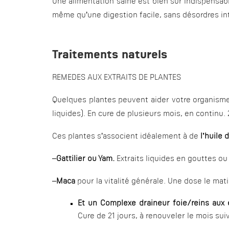
Une alimentation saine est bien sûr indispensab
même qu’une digestion facile, sans désordres in
Traitements naturels
REMEDES AUX EXTRAITS DE PLANTES
Quelques plantes peuvent aider votre organisme
liquides). En cure de plusieurs mois, en continu. 
Ces plantes s’associent idéalement à de
l’huile 
–
Gattilier ou Y
am.
Extraits liquides en gouttes ou
–
Maca
pour la vitalité générale. Une dose le mat
Et un Complexe draineur foie/reins
aux 
Cure de 21 jours, à renouveler le mois sui