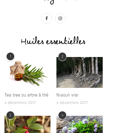
Huiles essentielles
1
2
Tea tree ou arbre à thé
Niaouli vrai
4 décembre 2017
4 décembre 2017
3
4