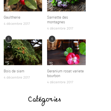
Gaultherie
Sarriette des
montagnes
4 décembre 2017
4 décembre 2017
5
6
Bois de siam
Geranium rosat variete
bourbon
4 décembre 2017
4 décembre 2017
Catégories