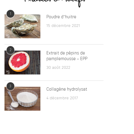
1
Poudre d’huitre
15 décembre 2021
2
Extrait de pépins de
pamplemousse – EPP
30 août 2022
3
Collagène hydrolysat
4 décembre 2017