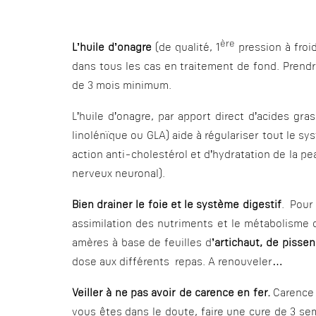
ère
L’huile d’onagre
(de qualité, 1
pression à froi
dans tous les cas en traitement de fond. Prend
de 3 mois minimum.
L’huile d’onagre, par apport direct d’acides g
linolénïque ou GLA) aide à régulariser tout le 
action anti-cholestérol et d’hydratation de la p
nerveux neuronal).
Bien drainer le foie et le système digestif
. Pour
assimilation des nutriments et le métabolisme 
amères à base de feuilles d
’artichaut, de pissen
dose aux différents repas. A renouveler…
Veiller à ne pas avoir de carence en fer
.
Carence 
vous êtes dans le doute, faire une cure de 3 se