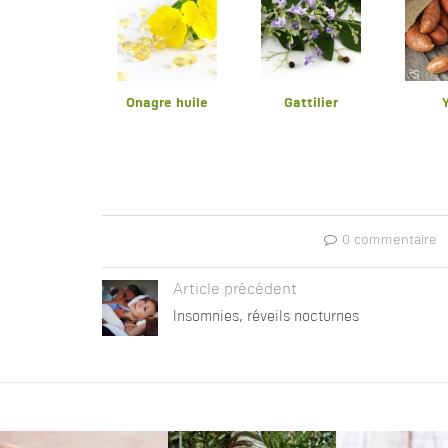
Onagre huile
Gattilier
0 commentaire
Article précédent
Insomnies, réveils nocturnes