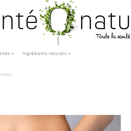
ettes
Ingrédients naturels
varien