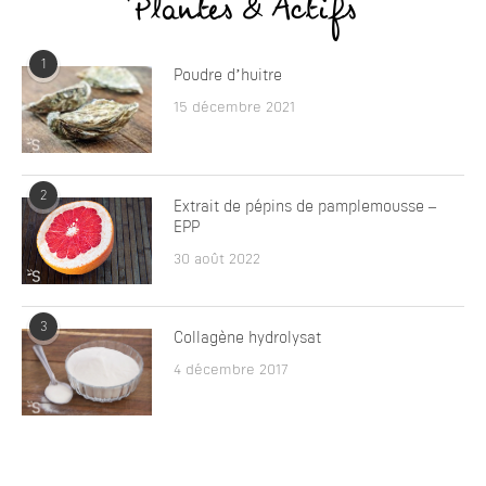
Plantes & Actifs
1
Poudre d’huitre
15 décembre 2021
2
Extrait de pépins de pamplemousse –
EPP
30 août 2022
3
Collagène hydrolysat
4 décembre 2017