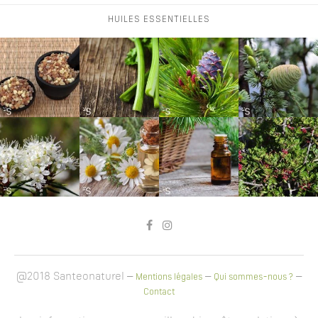
HUILES ESSENTIELLES
@2018 Santeonaturel –
–
–
Mentions légales
Qui sommes-nous ?
Contact