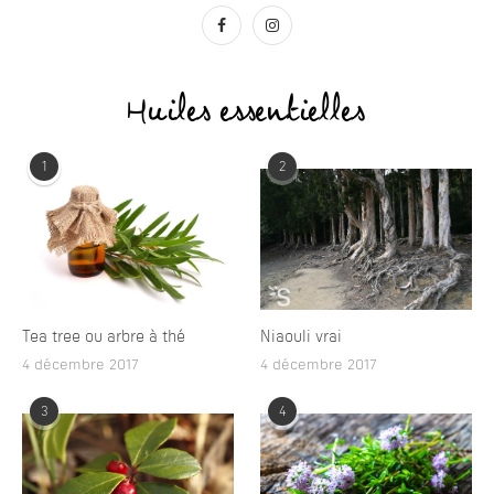
Huiles essentielles
1
2
Tea tree ou arbre à thé
Niaouli vrai
4 décembre 2017
4 décembre 2017
3
4