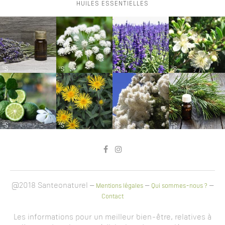
HUILES ESSENTIELLES
@2018 Santeonaturel –
–
–
Mentions légales
Qui sommes-nous ?
Contact
Les informations pour un meilleur bien-être, relatives à