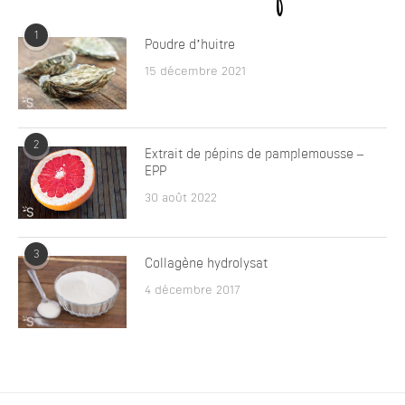
1
Poudre d’huitre
15 décembre 2021
2
Extrait de pépins de pamplemousse –
EPP
30 août 2022
3
Collagène hydrolysat
4 décembre 2017