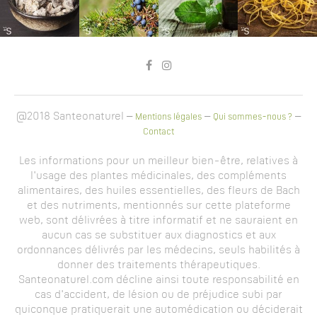
@2018 Santeonaturel –
–
–
Mentions légales
Qui sommes-nous ?
Contact
Les informations pour un meilleur bien-être, relatives à
l'usage des plantes médicinales, des compléments
alimentaires, des huiles essentielles, des fleurs de Bach
et des nutriments, mentionnés sur cette plateforme
web, sont délivrées à titre informatif et ne sauraient en
aucun cas se substituer aux diagnostics et aux
ordonnances délivrés par les médecins, seuls habilités à
donner des traitements thérapeutiques.
Santeonaturel.com décline ainsi toute responsabilité en
cas d'accident, de lésion ou de préjudice subi par
quiconque pratiquerait une automédication ou déciderait