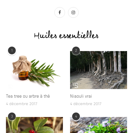
Huiles essentielles
1
2
Tea tree ou arbre à thé
Niaouli vrai
4 décembre 2017
4 décembre 2017
3
4