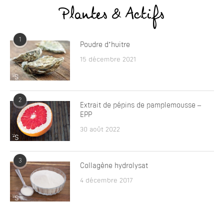
Plantes & Actifs
1
Poudre d’huitre
15 décembre 2021
2
Extrait de pépins de pamplemousse –
EPP
30 août 2022
3
Collagène hydrolysat
4 décembre 2017