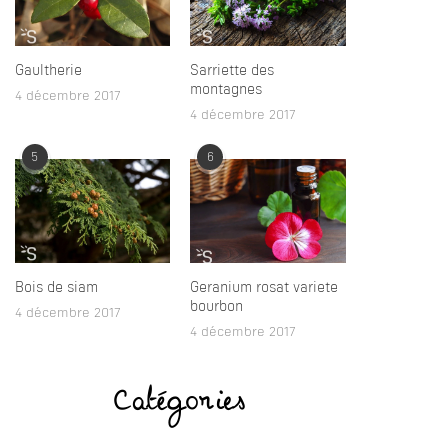
Gaultherie
Sarriette des
montagnes
4 décembre 2017
4 décembre 2017
5
6
Bois de siam
Geranium rosat variete
bourbon
4 décembre 2017
4 décembre 2017
Catégories