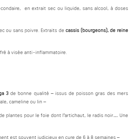
secondaire, en extrait sec ou liquide, sans alcool, à doses
c ou sans poivre. Extraits de
cassis (bourgeons), de reine
fré à visée anti-inflammatoire.
ga 3
de bonne qualité – issus de poisson gras des mers
le, cameline ou lin –
 plantes pour le foie dont l’artichaut, le radis noir… Une
ment est souvent judicieux en cure de 6 à 8 semaines –