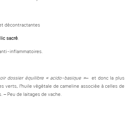
 et décontractantes
ilic sacré
.
anti-inflammatoires.
oir dossier équilibre « acido-basique »
– et donc la plus
es verts, l’huile végétale de cameline associée à celles de
ns. – Peu de laitages de vache.