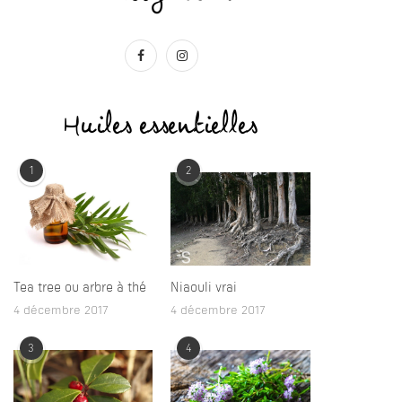
Huiles essentielles
1
2
Tea tree ou arbre à thé
Niaouli vrai
4 décembre 2017
4 décembre 2017
3
4