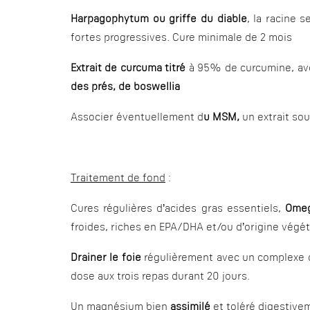
Harpagophytum ou griffe du diable
, la racine 
fortes progressives. Cure minimale de 2 mois
Extrait de curcuma titré
à 95% de curcumine, ave
des prés, de boswellia
Associer éventuellement d
u MSM,
un extrait sou
Traitement de fond
:
Cures régulières d’acides gras essentiels,
Ome
froides, riches en EPA/DHA et/ou d’origine végéta
Drainer le foie
régulièrement avec un complexe de
dose aux trois repas durant 20 jours.
Un magnésium bien
assimilé
et toléré digestive