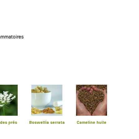
lammatoires
 des prés
Boswellia serrata
Cameline huile