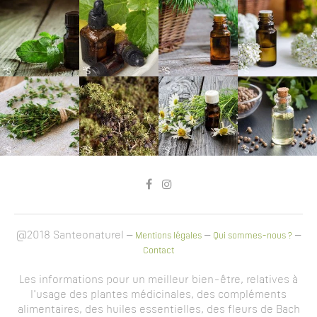
@2018 Santeonaturel –
–
–
Mentions légales
Qui sommes-nous ?
Contact
Les informations pour un meilleur bien-être, relatives à
l'usage des plantes médicinales, des compléments
alimentaires, des huiles essentielles, des fleurs de Bach