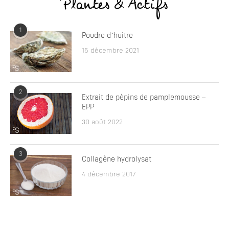
Plantes & Actifs
1
Poudre d’huitre
15 décembre 2021
2
Extrait de pépins de pamplemousse –
EPP
30 août 2022
3
Collagène hydrolysat
4 décembre 2017