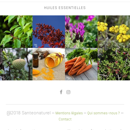
HUILES ESSENTIELLES
@2018 Santeonaturel –
–
–
Mentions légales
Qui sommes-nous ?
Contact