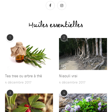
Huiles essentielles
1
2
Tea tree ou arbre à thé
Niaouli vrai
4 décembre 2017
4 décembre 2017
3
4