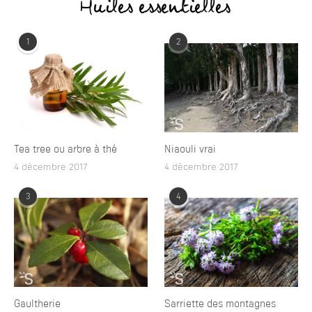
Huiles essentielles
1
2
Tea tree ou arbre à thé
Niaouli vrai
4 décembre 2017
4 décembre 2017
3
4
Gaultherie
Sarriette des montagnes