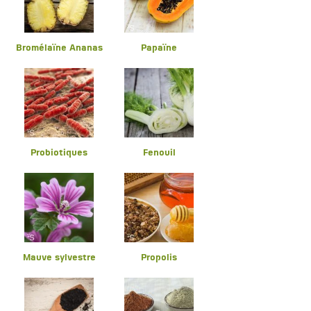
Bromélaïne Ananas
Papaïne
Probiotiques
Fenouil
Mauve sylvestre
Propolis