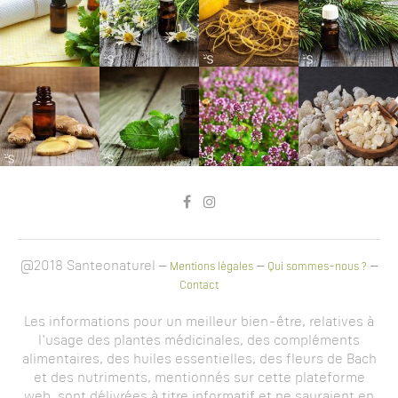
@2018 Santeonaturel –
–
–
Mentions légales
Qui sommes-nous ?
Contact
Les informations pour un meilleur bien-être, relatives à
l'usage des plantes médicinales, des compléments
alimentaires, des huiles essentielles, des fleurs de Bach
et des nutriments, mentionnés sur cette plateforme
web, sont délivrées à titre informatif et ne sauraient en